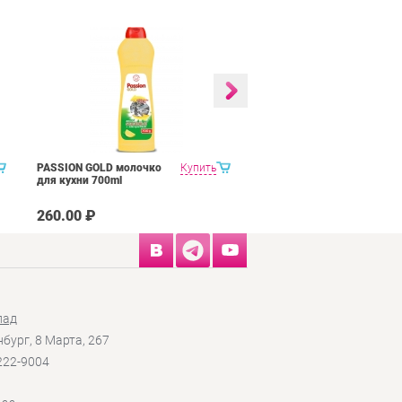
PASSION GOLD молочко
Купить
PASSION GOLD для гриля
для кухни 700ml
и духовок 750 мл
260.00 ₽
335.00 ₽
лад
нбург, 8 Марта, 267
 222-9004