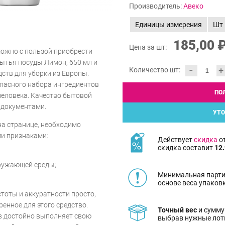
Производитель:
Авеко
Единицы измерения
Шт
185,00 
Цена за шт:
можно с пользой приобрести
мытья посуды Лимон, 650 мл и
-
+
Количество шт:
ств для уборки из Европы.
опасного набора ингредиентов
ПО
человека. Качество бытовой
 документами.
УТО
на странице, необходимо
и признаками:
Действует
скидка
от
скидка составит
12.
кружающей среды;
Минимальная парти
основе веса упаков
тоты и аккуратности просто,
енное для этого средство.
Точный вес
и сумму
в достойно выполняет свою
выбрав нужные лот