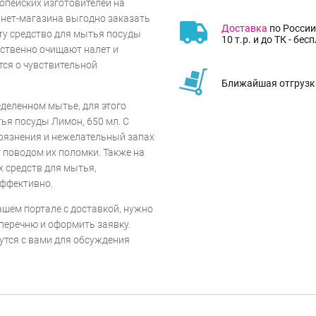
опейских изготовителей на
рнет-магазина выгодно заказать
Доставка
по России
ry средство для мытья посуды
10 т.р. и до ТК - бес
ественно очищают налет и
тся о чувствительной
Ближайшая отгрузка
еделенном мытье, для этого
ья посуды Лимон, 650 мл. С
рязнения и нежелательный запах
т поводом их поломки. Также на
х средств для мытья,
эффективно.
шем портале с доставкой, нужно
перечню и оформить заявку.
утся с вами для обсуждения