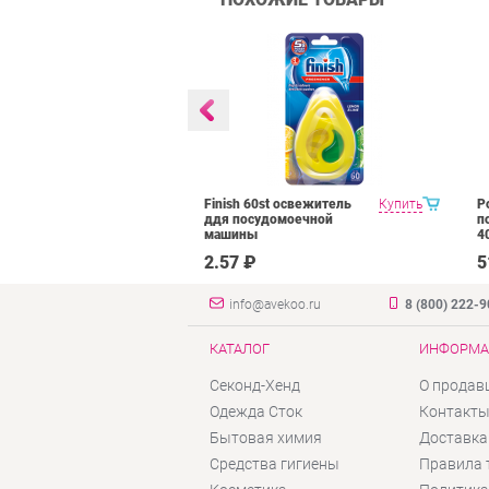
Floor Cleaner
Купить
Finish 60st освежитель
Купить
P
 средство для
ддя посудомоечной
п
ов в
машины
4
нте
₽
2.57 ₽
5
info@avekoo.ru
8 (800) 222-
КАТАЛОГ
ИНФОРМА
Секонд-Хенд
О продав
Одежда Сток
Контакт
Бытовая химия
Доставка
Средства гигиены
Правила 