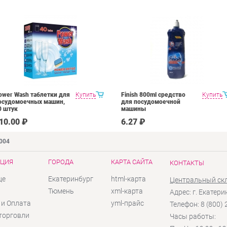
ower Wash таблетки для
Купить
Finish 800ml средство
Купить
осудомоечных машин,
для посудомоечной
0 штук
машины
10.00 ₽
6.27 ₽
9004
ЦИЯ
ГОРОДА
КАРТА САЙТА
КОНТАКТЫ
це
Екатеринбург
html-карта
Центральный ск
ы
Тюмень
xml-карта
Адрес: г. Екатери
 и Оплата
yml-прайс
Телефон: 8 (800)
торговли
Часы работы: