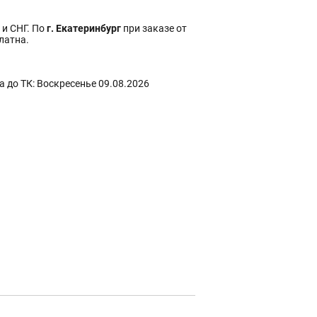
 и СНГ. По
г. Екатеринбург
при заказе от
платна.
 до ТК: Воскресенье 09.08.2026