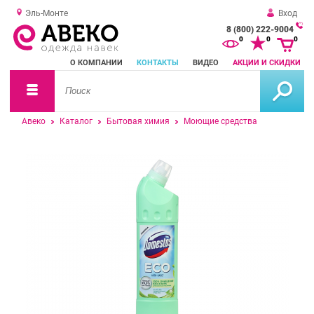
Эль-Монте
Вход
8 (800) 222-9004
За
0
0
0
о
О КОМПАНИИ
КОНТАКТЫ
ВИДЕО
АКЦИИ И СКИДКИ
зв
Авеко
Каталог
Бытовая химия
Моющие средства