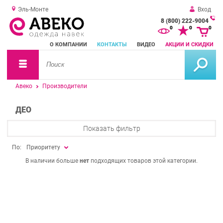
Эль-Монте
Вход
8 (800) 222-9004
За
0
0
0
о
О КОМПАНИИ
КОНТАКТЫ
ВИДЕО
АКЦИИ И СКИДКИ
зв
Авеко
Производители
ДЕО
Показать фильтр
По:
Приоритету
В наличии больше
нет
подходящих товаров этой категории.