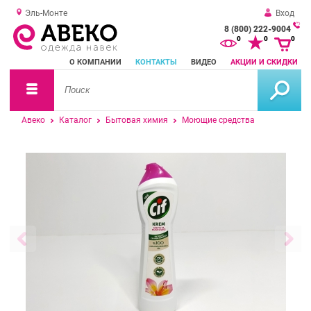
Эль-Монте
Вход
8 (800) 222-9004
За
0
0
0
о
О КОМПАНИИ
КОНТАКТЫ
ВИДЕО
АКЦИИ И СКИДКИ
зв
Авеко
Каталог
Бытовая химия
Моющие средства