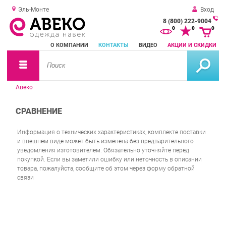
Эль-Монте
Вход
8 (800) 222-9004
За
0
0
0
о
О КОМПАНИИ
КОНТАКТЫ
ВИДЕО
АКЦИИ И СКИДКИ
зв
Авеко
СРАВНЕНИЕ
Информация о технических характеристиках, комплекте поставки
и внешнем виде может быть изменена без предварительного
уведомления изготовителем. Обязательно уточняйте перед
покупкой. Если вы заметили ошибку или неточность в описании
товара, пожалуйста, сообщите об этом через форму обратной
связи