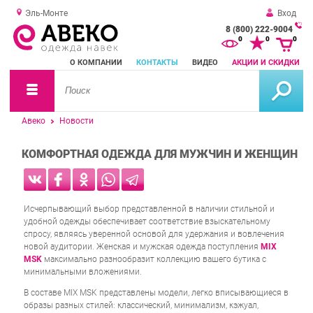
Эль-Монте
Вход
8 (800) 222-9004
За
0
0
0
о
О КОМПАНИИ
КОНТАКТЫ
ВИДЕО
АКЦИИ И СКИДКИ
зв
Авеко
Новости
КОМФОРТНАЯ ОДЕЖДА ДЛЯ МУЖЧИН И ЖЕНЩИН
Исчерпывающий выбор представленной в наличии стильной и
удобной одежды обеспечивает соответствие взыскательному
спросу, являясь уверенной основой для удержания и вовлечения
новой аудитории. Женская и мужская одежда поступления
MIX
MSK
максимально разнообразит коллекцию вашего бутика с
минимальными вложениями.
В составе MIX MSK представлены модели, легко вписывающиеся в
образы разных стилей: классический, минимализм, кэжуал,