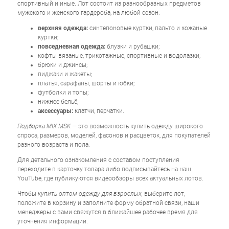
спортивный и иные. Лот состоит из разнообразных предметов
мужского и женского гардероба, на любой сезон:
верхняя одежда:
синтепоновые куртки, пальто и кожаные
куртки;
повседневная одежда:
блузки и рубашки;
кофты вязаные, трикотажные, спортивные и водолазки;
брюки и джинсы;
пиджаки и жакеты;
платья, сарафаны, шорты и юбки;
футболки и топы;
нижнее бельё;
аксессуары:
клатчи, перчатки.
Подборка MIX MSK
— это возможность купить одежду широкого
спроса, размеров, моделей, фасонов и расцветок, для покупателей
разного возраста и пола.
Для детального ознакомления с составом поступления
переходите в карточку товара либо подписывайтесь на наш
YouTube, где публикуются видеообзоры всех актуальных лотов.
Чтобы
купить оптом одежду для взрослых,
выберите лот,
положите в корзину и заполните форму обратной связи, наши
менеджеры с вами свяжутся в ближайшее рабочее время для
уточнения информации.