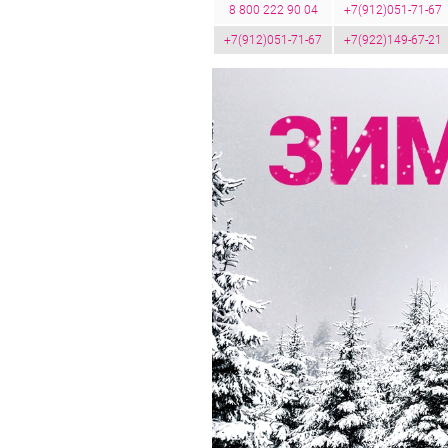
8 800 222 90 04
+7(912)051-71-67
+7(912)051-71-67
+7(922)149-67-21