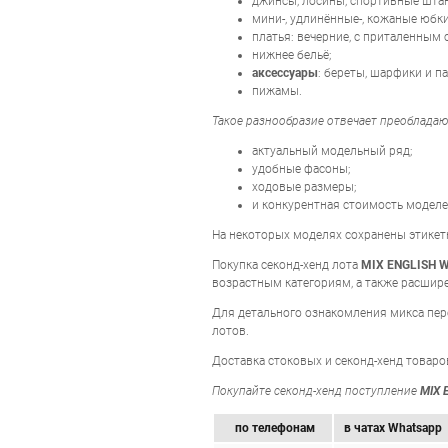
джинсы, лосины, спортивные шта
мини-, удлинённые-, кожаные юбки
платья: вечерние, с приталенным 
нижнее бельё;
аксессуары
: береты, шарфики и п
пижамы.
Такое разнообразие отвечает преоблада
актуальный модельный ряд;
удобные фасоны;
ходовые размеры;
и конкурентная стоимость моделе
На некоторых моделях сохранены этикетк
Покупка секонд-хенд лота
MIX ENGLISH 
возрастным категориям, а также расшире
Для детального ознакомления микса пере
лотов.
Доставка стоковых и секонд-хенд товаро
Покупайте секонд-хенд поступление
MIX 
по телефонам
в чатах Whatsapp