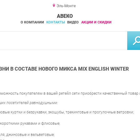
Эль-Монте
АВЕКО
О КОМПАНИИ
КОНТАКТЫ
ВИДЕО
АКЦИИ И СКИДКИ
НИ В СОСТАВЕ НОВОГО МИКСА MIX ENGLISH WINTER
зможность покупателям в вашей ретейл сети приобрести качественный товар 
аших посетителей равнодушными:
оновые куртки и безрукавки, экошубы, трекинговые и прогулочные ветровки;
с короткими рукавами и флисовые;
иля, джинсовые и вельветовые;