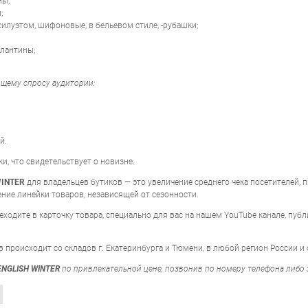
ны;
;
силуэтом, шифоновые, в бельевом стиле, -рубашки;
алантины;
ющему спросу аудитории:
й.
и, что свидетельствует о новизне.
WINTER
для владельцев бутиков — это увеличение среднего чека посетителей,
ние линейки товаров, независящей от сезонности.
ходите в карточку товара, специально для вас на нашем YouTube канале, пу
в происходит со складов г. Екатеринбурга и Тюмени, в любой регион России и
ENGLISH WINTER
по привлекательной цене, позвонив по номеру телефона либо 