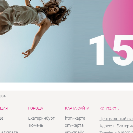
9004
ЦИЯ
ГОРОДА
КАРТА САЙТА
КОНТАКТЫ
це
Екатеринбург
html-карта
Центральный ск
ы
Тюмень
xml-карта
Адрес: г. Екатери
 и Оплата
yml-прайс