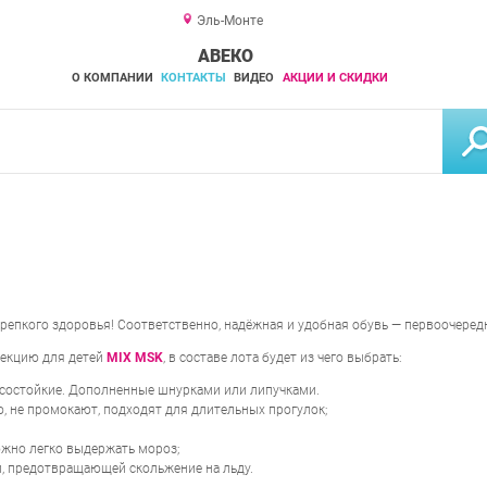
Эль-Монте
АВЕКО
О КОМПАНИИ
КОНТАКТЫ
ВИДЕО
АКЦИИ И СКИДКИ
 крепкого здоровья! Соответственно, надёжная и удобная обувь — первоочере
лекцию для детей
MIX MSK
, в составе лота будет из чего выбрать:
состойкие. Дополненные шнурками или липучками.
, не промокают, подходят для длительных прогулок;
жно легко выдержать мороз;
, предотвращающей скольжение на льду.