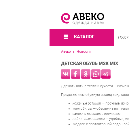
КАТАЛОГ
Авеко
Новости
ДЕТСКАЯ ОБУВЬ MSK MIX
Держать ноги в тепле и сухости — базис
Представляем обувную секонд-хенд кол
кожаные ботинки
— прочные, изно
термобутсы
— обеспечивают тепло
сапоги с высоким голенищем
;
войлочные валенки
— удобные, мо
Модели с протекторной подошвой