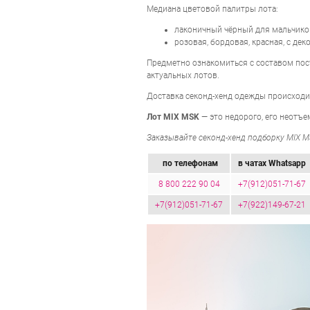
Медиана цветовой палитры лота:
лаконичный чёрный для мальчико
розовая, бордовая, красная, с де
Предметно ознакомиться с составом пос
актуальных лотов.
Доставка секонд-хенд одежды происходит
Лот MIX MSK
— это недорого, его неотъ
Заказывайте секонд-хенд подборку MIX MS
по телефонам
в чатах Whatsapp
8 800 222 90 04
+7(912)051-71-67
+7(912)051-71-67
+7(922)149-67-21