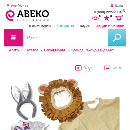
Эль-Монте
Вход
8 (800) 222-9004
За
0
0
0
о
О КОМПАНИИ
КОНТАКТЫ
ВИДЕО
АКЦИИ И СКИДКИ
зв
Авеко
Каталог
Секонд-Хенд
Одежда Секонд-Хенд микс
Видео
Фото