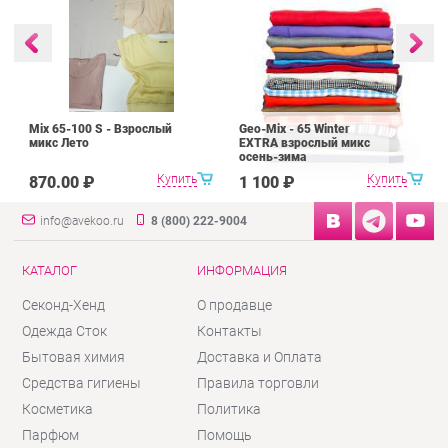
Mix 65-100 S - Взрослый
Geo-Mix - 65 Winter
микс Лето
EXTRA взрослый микс
осень-зима
Купить
Купить
870.00 ₽
1 100 ₽
info@avekoo.ru
8 (800) 222-9004
КАТАЛОГ
ИНФОРМАЦИЯ
Секонд-Хенд
О продавце
Одежда Сток
Контакты
Бытовая химия
Доставка и Оплата
Средства гигиены
Правила торговли
Косметика
Политика
Парфюм
Помощь