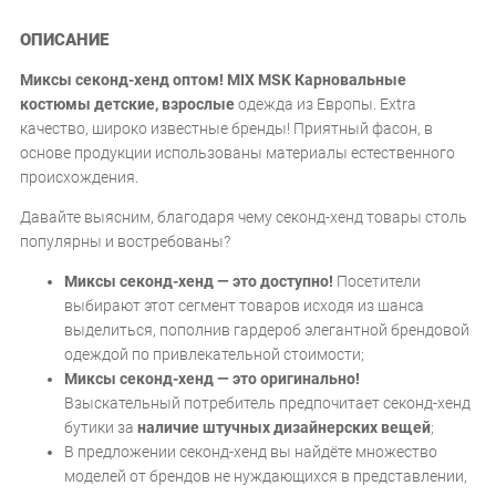
ОПИСАНИЕ
Миксы секонд-хенд оптом! MIX MSK Карновальные
костюмы детские, взрослые
одежда из Европы. Extra
качество, широко известные бренды! Приятный фасон, в
основе продукции использованы материалы естественного
происхождения.
Давайте выясним, благодаря чему секонд-хенд товары столь
популярны и востребованы?
Миксы секонд-хенд — это доступно!
Посетители
выбирают этот сегмент товаров исходя из шанса
выделиться, пополнив гардероб элегантной брендовой
одеждой по привлекательной стоимости;
Миксы секонд-хенд — это оригинально!
Взыскательный потребитель предпочитает секонд-хенд
бутики за
наличие штучных дизайнерских вещей
;
В предложении секонд-хенд вы найдёте множество
моделей от брендов не нуждающихся в представлении,