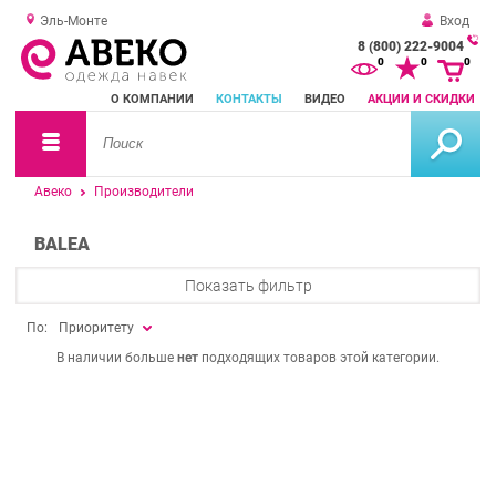
Эль-Монте
Вход
8 (800) 222-9004
За
0
0
0
о
О КОМПАНИИ
КОНТАКТЫ
ВИДЕО
АКЦИИ И СКИДКИ
зв
Авеко
Производители
BALEA
Показать фильтр
По:
Приоритету
В наличии больше
нет
подходящих товаров этой категории.