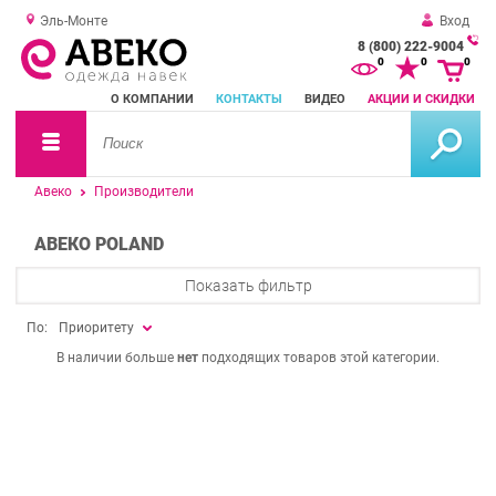
Эль-Монте
Вход
8 (800) 222-9004
За
0
0
0
о
О КОМПАНИИ
КОНТАКТЫ
ВИДЕО
АКЦИИ И СКИДКИ
зв
Авеко
Производители
АВЕКО POLAND
Показать фильтр
По:
Приоритету
В наличии больше
нет
подходящих товаров этой категории.