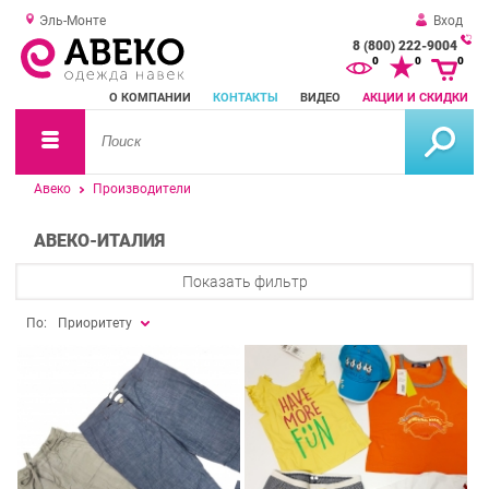
Эль-Монте
Вход
8 (800) 222-9004
За
0
0
0
о
О КОМПАНИИ
КОНТАКТЫ
ВИДЕО
АКЦИИ И СКИДКИ
зв
Авеко
Производители
АВЕКО-ИТАЛИЯ
Показать фильтр
По:
Приоритету