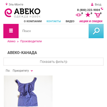
Эль-Монте
Вход
8 (800) 222-9004
За
0
0
0
о
О КОМПАНИИ
КОНТАКТЫ
ВИДЕО
АКЦИИ И СКИДКИ
зв
Авеко
Производители
АВЕКО-КАНАДА
Показать фильтр
По:
Приоритету