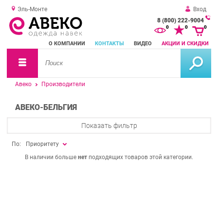
Эль-Монте
Вход
8 (800) 222-9004
За
0
0
0
о
О КОМПАНИИ
КОНТАКТЫ
ВИДЕО
АКЦИИ И СКИДКИ
зв
Авеко
Производители
АВЕКО-БЕЛЬГИЯ
Показать фильтр
По:
Приоритету
В наличии больше
нет
подходящих товаров этой категории.