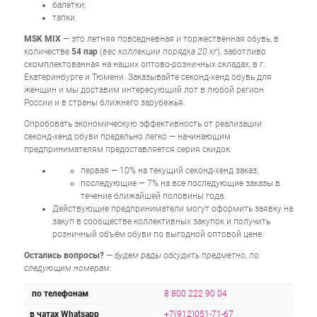
балетки;
тапки.
MSK MIX
— это летняя повседневная и торжественная обувь, в
количестве
54 пар
(
вес коллекции порядка 20 кг
), заботливо
скомплектованная на наших оптово-розничных складах, в г.
Екатеринбурге и Тюмени. Заказывайте секонд-хенд обувь для
женщин и мы доставим интересующий лот в любой регион
России и в страны ближнего зарубежья.
Опробовать экономическую эффективность от реализации
секонд-хенд обуви предельно легко — начинающим
предпринимателям предоставляется серия скидок:
первая — 10% на текущий секонд-хенд заказ;
последующие — 7% на все последующие заказы в
течение ближайшей половины года.
Действующие предприниматели могут оформить заявку на
закуп в сообществе коллективных закупок и получить
розничный объём обуви по выгодной оптовой цене.
Остались вопросы?
—
будем рады обсудить предметно, по
следующим номерам:
по телефонам
8 800 222 90 04
в чатах Whatsapp
+7(912)051-71-67