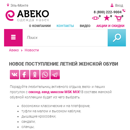
Эль-Монте
Вход
8 (800) 222-9004
За
0
0
0
о
О КОМПАНИИ
КОНТАКТЫ
ВИДЕО
АКЦИИ И СКИДКИ
зв
Авеко
Новости
НОВОЕ ПОСТУПЛЕНИЕ ЛЕТНЕЙ ЖЕНСКОЙ ОБУВИ
Порадуйте любительниц активного отдыха, вело- и пеших
прогулок с
секонд-хенд миксом MSK MIX
!
В составе женской
обувной коллекции будет из чего выбрать:
босоножки классические и на платформе;
туфли на малом и высоком каблуке;
дышащие кроссовки;
сандали;
сланцы;