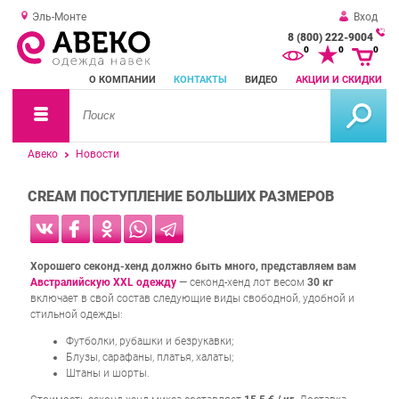
Эль-Монте
Вход
8 (800) 222-9004
За
0
0
0
о
О КОМПАНИИ
КОНТАКТЫ
ВИДЕО
АКЦИИ И СКИДКИ
зв
Авеко
Новости
CREAM ПОСТУПЛЕНИЕ БОЛЬШИХ РАЗМЕРОВ
Хорошего секонд-хенд должно быть много, представляем вам
Австралийскую XXL одежду
— секонд-хенд лот весом
30 кг
включает в свой состав следующие виды свободной, удобной и
стильной одежды:
Футболки, рубашки и безрукавки;
Блузы, сарафаны, платья, халаты;
Штаны и шорты.