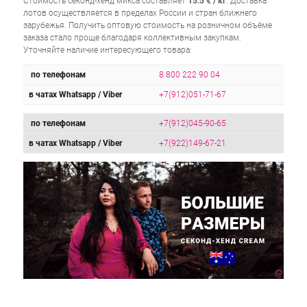
Стоимость секонд-хенд микса составляет
15.5
€ / кг
. Доставка
лотов осуществляется в пределах России и стран ближнего
зарубежья. Получить оптовую стоимость на розничном объёме
заказа стало проще благодаря коллективным закупкам.
Уточняйте наличие интересующего товара:
по телефонам
8 800 222 90 04
в чатах Whatsapp / Viber
+7(912)051-71-67
по телефонам
+7(912)045-90-65
в чатах Whatsapp / Viber
+7(922)149-67-21