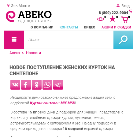
Эль-Монте
Вход
8 (800) 222-9004
За
0
0
0
о
О КОМПАНИИ
КОНТАКТЫ
ВИДЕО
АКЦИИ И СКИДКИ
зв
Авеко
Новости
НОВОЕ ПОСТУПЛЕНИЕ ЖЕНСКИХ КУРТОК НА
СИНТЕПОНЕ
Расширяйте демисезонно-зимнее предложение вашей сети с
подборкой
Куртки синтепон MIX MSK
!
В составе
15 кг
секонд-хенд подборки для женщин представлена
верхняя, утеплённая одежда:
куртки, пуховики, пальто,
встречаются модели с капюшоном и без
. На одну подборку в
среднем приходится порядка
16 моделей
верхней одежды.