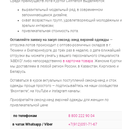
Среди преимуществ
лота Куртки Синтепон
выделяются:
выразительный модельный ряд, в современном
запоминающемся дизайне;
охват возрастных групп, удовлетворяющий молодёжным и
зрелым интересам;
привлекательная стоимость лота.
Оставляйте заявку на закуп секонд-хенд верхней одежды
—
отгрузка лотов происходит с оптово-розничных складов в г.
Тюмени и Екатеринбурге, до трёх раз в неделю, о дате ближайшей
отгрузки вы можете узнать у вашего персонального специалиста
"АВЕКО" либо непосредственно
в карточке товара
. Женские Куртки
мы доставляем в любой регион России, в Казахстан, Киргизию и
Беларусь.
Оставаться в курсе актуальных поступлений секонд-хенд и сток
одежды проще простого —
подписывайтесь на наши сообщества
"Вконтакте", на YouTube и Instagram каналы
.
Приобретайте секонд-хенд верхней одежды для женщин по
привлекательной цене:
по телефонам
8 800 222 90 04
в чатах Whatsapp / Viber
+7(912)051-71-67