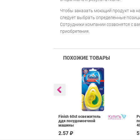
Чтобы заказать моющий продукт на на
следует выбрать определенные позиции
Сотрудники компании созвонятся с ва
приобретения.
ПОХОЖИЕ ТОВАРЫ
Floor Cleaner
Купить
Finish 60st освежитель
Купить
P
 средство для
ддя посудомоечной
п
ов в
машины
4
нте
₽
2.57 ₽
5