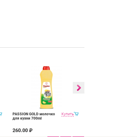
PASSION GOLD молочко
Купить
PASSION GOLD для гриля
для кухни 700ml
и духовок 750 мл
260.00 ₽
335.00 ₽