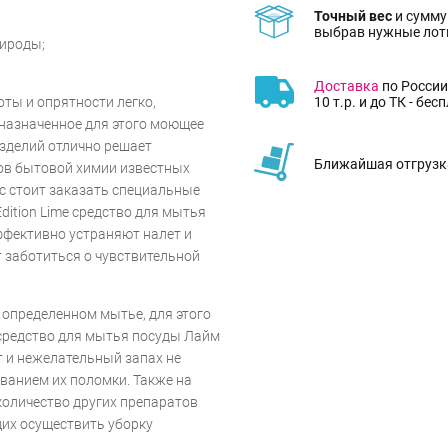
Точный вес
и сумму
выбрав нужные лот
рироды;
Доставка
по России
10 т.р. и до ТК - бес
ты и опрятности легко,
назначенное для этого моющее
зделий отлично решает
Ближайшая отгрузка
ов бытовой химии известных
ас стоит заказать специальные
Edition Lime средство для мытья
ффективно устраняют налет и
т заботиться о чувствительной
определенном мытье, для этого
e средство для мытья посуды Лайм
т и нежелательный запах не
ованием их поломки. Также на
количество других препаратов
их осуществить уборку