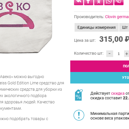
Производитель:
Clovin germ
Единицы измерения
Шт
315,00 
Цена за шт:
-
+
Количество шт:
ПО
«Авеко» можно выгодно
УТО
ss Gold Edition Lime средство для
имических средств для уборки из
Действует
скидка
от
их экологичного подбора
скидка составит
22.
я здоровья людей. Качество
окументами.
Минимальная парти
основе веса упаков
можно подобрать товары с