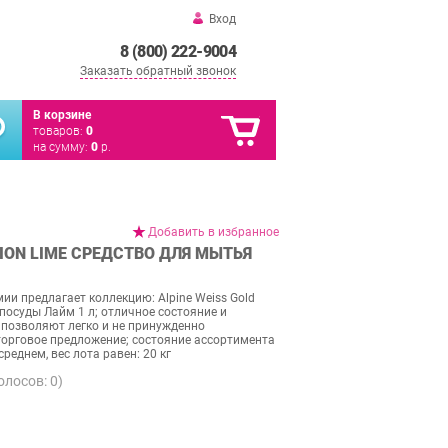
Вход
8 (800) 222-9004
Заказать обратный звонок
В корзине
товаров:
0
на сумму:
0
р.
Добавить в избранное
TION LIME СРЕДСТВО ДЛЯ МЫТЬЯ
и предлагает коллекцию: Alpine Weiss Gold
 посуды Лайм 1 л; отличное состояние и
позволяют легко и не принужденно
орговое предложение; состояние ассортимента
среднем, вес лота равен: 20 кг
голосов:
0
)