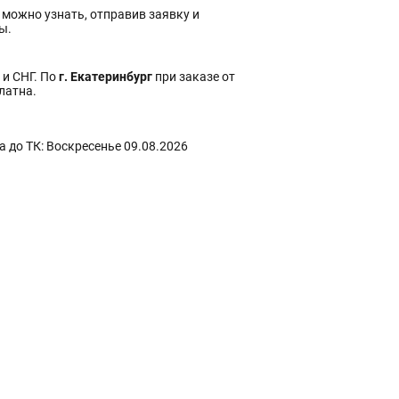
 можно узнать, отправив заявку и
ы.
 и СНГ. По
г. Екатеринбург
при заказе от
платна.
 до ТК: Воскресенье 09.08.2026