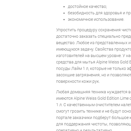
достойное качество;
безобидность для здоровья и п
экономичное использование.
Упростить процедуру сохранения чисто
достаточно заказать специально пред
вещество. Любое из представленных и
имеющуюся задачу. Свойства продукт
изготовителей на высшем уровне. У н
средства для мытья Alpine Weiss Gold 
посуды Лайм 1 л, которые не только э
засохшие загрязнения, но и позволяю
поверхности кожи рук.
Любая домашняя техника нуждается в 
имеются Alpine Weiss Gold Edition Lim
1 л. С качественным очистителем нале
смогут грозить технике и не будут осн
портале заказчики подберут большое 
для поддержания чистоты, позволяющ
оперативно и результативно.