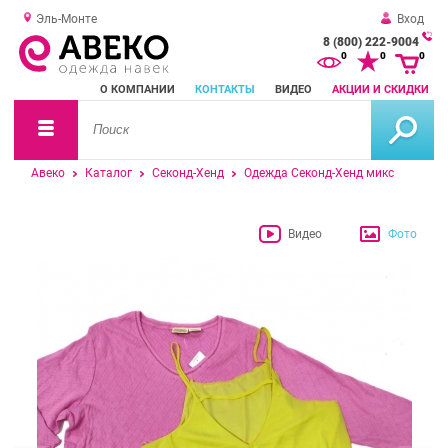
Эль-Монте
Вход
8 (800) 222-9004
За
0
0
0
о
О КОМПАНИИ
КОНТАКТЫ
ВИДЕО
АКЦИИ И СКИДКИ
зв
Авеко
Каталог
Секонд-Хенд
Одежда Секонд-Хенд микс
Видео
Фото