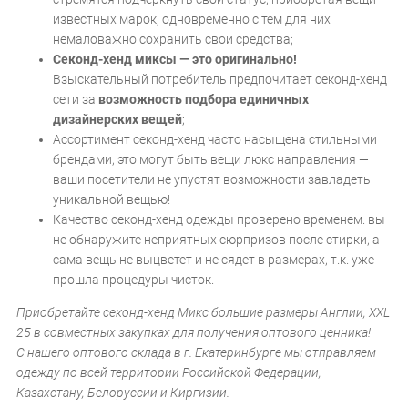
известных марок, одновременно с тем для них
немаловажно сохранить свои средства;
Секонд-хенд миксы — это оригинально!
Взыскательный потребитель предпочитает секонд-хенд
сети за
возможность подбора единичных
дизайнерских вещей
;
Ассортимент секонд-хенд часто насыщена стильными
брендами, это могут быть вещи люкс направления —
ваши посетители не упустят возможности завладеть
уникальной вещью!
Качество секонд-хенд одежды проверено временем. вы
не обнаружите неприятных сюрпризов после стирки, а
сама вещь не выцветет и не сядет в размерах, т.к. уже
прошла процедуры чисток.
Приобретайте секонд-хенд Микс большие размеры Англии, XXL
25 в совместных закупках для получения оптового ценника!
С нашего оптового склада в г. Екатеринбурге мы отправляем
одежду по всей территории Российской Федерации,
Казахстану, Белоруссии и Киргизии.