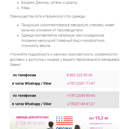
Бриджи, Джинсы, Штаны и Шорты;
Кеды.
Преимущества лота итальянской сток одежды:
Продукция укомплектована в заводскую упаковку, имеет
ярлычки описания от производителя;
Одежда поставляется напрямую, без посредников,
сохраняя наилучший товарный вид и комфортную
стоимость закупа.
Уточняйте подробности о наличии, комплектности, особенностях
доставки и доступных скидках у вашего персонального менеджера
"Авеко":
по телефонам
8 800 222 90 04
в чатах Whatsapp / Viber
+7(912)051-71-67
по телефонам
+7(912)045-90-65
в чатах Whatsapp / Viber
+7(922)149-67-21