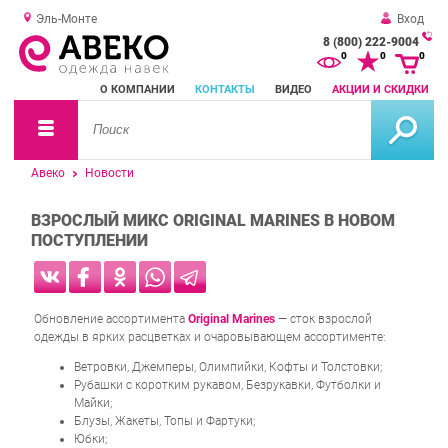
Эль-Монте
Вход
8 (800) 222-9004
За
0
0
0
о
О КОМПАНИИ
КОНТАКТЫ
ВИДЕО
АКЦИИ И СКИДКИ
зв
Авеко
Новости
ВЗРОСЛЫЙ МИКС ORIGINAL MARINES В НОВОМ
ПОСТУПЛЕНИИ
Обновление ассортимента
Original Marines
— сток взрослой
одежды в ярких расцветках и очаровывающем ассортименте:
Ветровки, Джемперы, Олимпийки, Кофты и Толстовки;
Рубашки с коротким рукавом, Безрукавки, Футболки и
Майки;
Блузы, Жакеты, Топы и Фартуки;
Юбки;