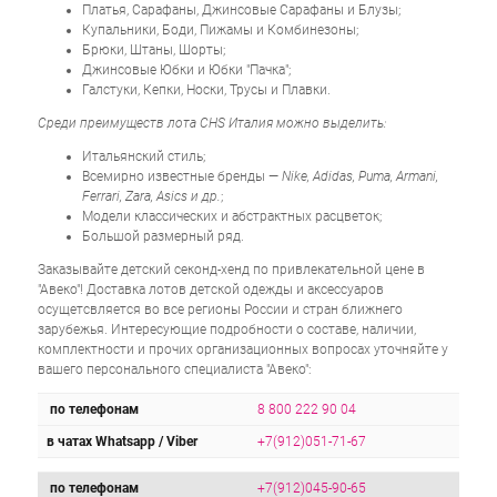
Платья, Сарафаны, Джинсовые Сарафаны и Блузы;
Купальники, Боди, Пижамы и Комбинезоны;
Брюки, Штаны, Шорты;
Джинсовые Юбки и Юбки "Пачка";
Галстуки, Кепки, Носки, Трусы и Плавки.
Среди преимуществ лота CHS Италия можно выделить:
Итальянский стиль;
Всемирно известные бренды —
Nike, Adidas, Puma, Armani,
Ferrari, Zara, Asics и др.
;
Модели классических и абстрактных расцветок;
Большой размерный ряд.
Заказывайте детский секонд-хенд по привлекательной цене в
"Авеко"! Доставка лотов детской одежды и аксессуаров
осущетсвляется во все регионы России и стран ближнего
зарубежья. Интересующие подробности о составе, наличии,
комплектности и прочих организационных вопросах уточняйте у
вашего персонального специалиста "Авеко":
по телефонам
8 800 222 90 04
в чатах Whatsapp / Viber
+7(912)051-71-67
по телефонам
+7(912)045-90-65