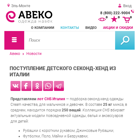
Эль-Монте
Вход
8 (800) 222-9004
За
0
0
0
о
О КОМПАНИИ
КОНТАКТЫ
ВИДЕО
АКЦИИ И СКИДКИ
зв
Авеко
Новости
ПОСТУПЛЕНИЕ ДЕТСКОГО СЕКОНД-ХЕНД ИЗ
ИТАЛИИ
Представляем
лот CHS Италия
— подборка секонд-хенд одежды
Cream качества, для мальчиков и девочек. В составе
25 кг
микса, в
среднем, находится порядка
250 вещей
.
Коллекция CHS
вбирает
актуальные модели повседневной одежды, белья и аксессуаров
для детей:
Рубашки с коротким рукавом, Джинсовые Рубашки;
Футболки, Поло, Майки и Безрукавки;