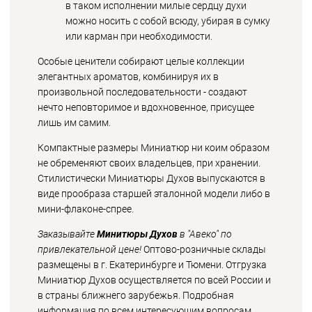
в таком исполнении милые сердцу духи
можно носить с собой всюду, убирая в сумку
или карман при необходимости.
Особые ценители собирают целые коллекции
элегантных ароматов, комбинируя их в
произвольной последовательности - создают
нечто неповторимое и вдохновенное, присущее
лишь им самим.
Компактные размеры Миниатюр ни коим образом
не обременяют своих владельцев, при хранении.
Стилистически Миниатюры Духов выпускаются в
виде прообраза старшей эталонной модели либо в
мини-флаконе-спрее.
Заказывайте
Минитюры Духов
в "Авеко" по
привлекательной цене!
Оптово-розничные склады
размещены в г. Екатеринбурге и Тюмени. Отгрузка
Миниатюр Духов осуществляется по всей России и
в страны ближнего зарубежья. Подробная
информация по всем интересующим вопросам