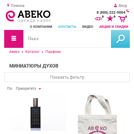
Помона
Вход
8 (800) 222-9004
За
0
0
0
о
О КОМПАНИИ
КОНТАКТЫ
ВИДЕО
АКЦИИ И СКИДКИ
зв
Авеко
Каталог
Парфюм
МИНИАТЮРЫ ДУХОВ
Показать фильтр
По:
Приоритету