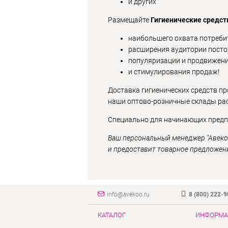
и других
Размещайте
Гигиенические средст
наибольшего охвата потребит
расширения аудитории посто
популяризации и продвижени
и стимулирования продаж!
Доставка гигиенических средств пр
наши оптово-розничные склады рас
Специально для начинающих предпр
Ваш персональный менеджер "Авеко
и предоставит товарное предложен
info@avekoo.ru
8 (800) 222-
КАТАЛОГ
ИНФОРМА