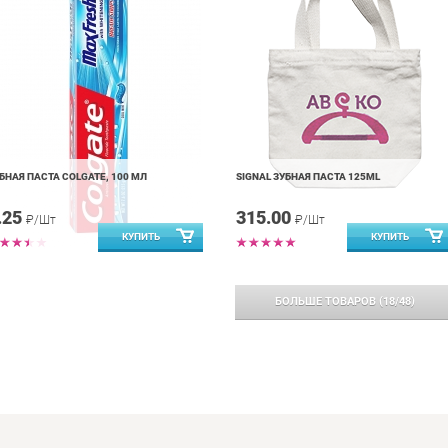
БНАЯ ПАСТА COLGATE, 100 МЛ
SIGNAL ЗУБНАЯ ПАСТА 125ML
.25
315.00
₽/Шт
₽/Шт
БОЛЬШЕ ТОВАРОВ
(
18
/
48
)