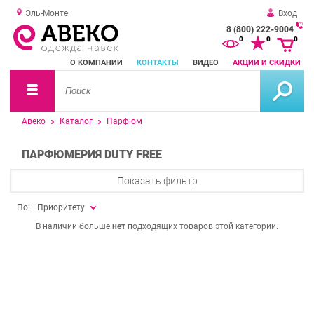
Эль-Монте
Вход
8 (800) 222-9004
За
0
0
0
о
О КОМПАНИИ
КОНТАКТЫ
ВИДЕО
АКЦИИ И СКИДКИ
зв
Авеко
Каталог
Парфюм
ПАРФЮМЕРИЯ DUTY FREE
Показать фильтр
По:
Приоритету
В наличии больше
нет
подходящих товаров этой категории.