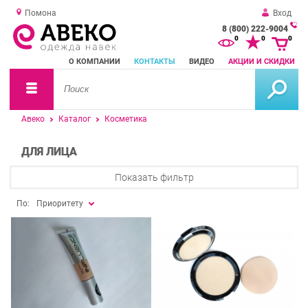
Помона
Вход
8 (800) 222-9004
За
0
0
0
о
О КОМПАНИИ
КОНТАКТЫ
ВИДЕО
АКЦИИ И СКИДКИ
зв
Авеко
Каталог
Косметика
ДЛЯ ЛИЦА
Показать фильтр
По:
Приоритету