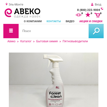
Эль-Монте
Вход
8 (800) 222-9004
За
0
0
0
о
О КОМПАНИИ
КОНТАКТЫ
ВИДЕО
АКЦИИ И СКИДКИ
зв
Авеко
Каталог
Бытовая химия
Пятновыводители