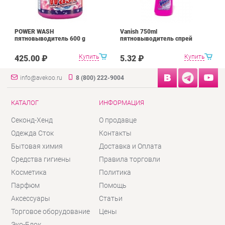
POWER WASH
Vanish 750ml
пятновыводитель 600 g
пятновыводитель спрей
Купить
Купить
425.00 ₽
5.32 ₽
info@avekoo.ru
8 (800) 222-9004
КАТАЛОГ
ИНФОРМАЦИЯ
Секонд-Хенд
О продавце
Одежда Сток
Контакты
Бытовая химия
Доставка и Оплата
Средства гигиены
Правила торговли
Косметика
Политика
Парфюм
Помощь
Аксессуары
Статьи
Торговое оборудование
Цены
Эко-Блок